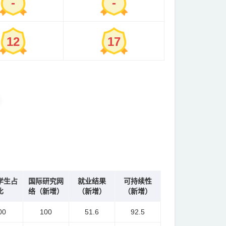
-
-
12
17
学生占
国际研究网
就业结果
可持续性
比
络（新增）
（新增）
（新增）
00
100
51.6
92.5