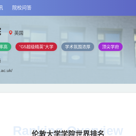
讯
院校问答
院
英国
率高
“G5超级精英”大学
学术氛围浓厚
顶尖学府
街
.ac.uk/
Ranking Overview
伦敦大学学院世界排名