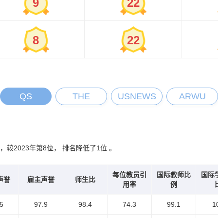
9
22
8
22
QS
THE
USNEWS
ARWU
，较2023年第8位， 排名降低了1位 。
每位教员引
国际教师比
国际
声誉
雇主声誉
师生比
用率
例
5
97.9
98.4
74.3
99.1
1