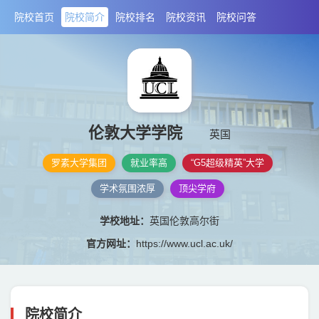
院校首页
院校简介
院校排名
院校资讯
院校问答
伦敦大学学院
英国
罗素大学集团
就业率高
“G5超级精英”大学
学术氛围浓厚
顶尖学府
学校地址：
英国伦敦高尔街
官方网址：
https://www.ucl.ac.uk/
院校简介