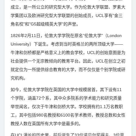
成立，是一所公立的研究型大学。作为伦敦大学联盟、罗素大
学集团以及欧洲研究型大学联盟的创始成员，UCL享有"金三
角名校"和"G5超级精英大学"的声誉。
1826年2月11日，伦敦大学学院在原名"伦敦大学"（London
University）下诞生。考虑到当时英格兰的两所顶级大学——
牛津和剑桥都是严格意义上的教会学校，UCL的创始意图是为
社会提供一个无宗教倾向的教育平台。因此，UCL在创立之初
就定位为一所提供综合教育的大学，而不仅仅是个别学院或研
究机构。
如今，伦敦大学学院在英国的大学中规模居首，其下设有11
个学院，涵盖72个系，其中众多院系的学术能力和研究质量
举世闻名，仅次于牛津和剑桥大学。学校拥有约1.1万名教职
工，其中包括980名教授和6100名学术教师，教授总数和女性
教授人数在英国所有大学中是最多的。
在UCL漫长的历史里，前后诞生了33位诺贝尔奖得主、3位菲