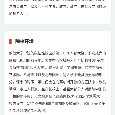
尔兹奖得主，以及若干科学界、政界、商界、体育和文化领域
的知名人士。
院校环境
伦敦大学学院的象征性校园建筑，UCL本部大楼，多次成为电
影和电视剧的取景地。大楼中心区域被人们亲切的称为“威尔
金斯楼”或者“八角大楼”。这里汇聚了主图书馆、弗拉克斯曼
艺术廊、八角圆顶以及北部回廊，是大楼中最具历史感的部
分。课余的时候，学生们会在向高尔街开放的方庭院中，欣赏
草坪，走过人行道，坐在长椅上，甚至大部分人对庭院中别具
一格的两座废弃天文观测台也颇感兴趣.为了满足学术需求，
校内设立了17个图书馆和9个博物馆及收藏区，它们涵盖了多
个学科领域的学术内容。