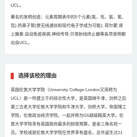
UCL。
著名的发明创造：元素周期表中的5个元素(氦、氖、氩、氪、
氙);热离子管(使无线通信和现代电子学成为可能); 荷尔蒙;肾
上腺素;自动免疫疾病;神经传导;贝塔射线终止器等各项发明都
出自UCL。
选择该校的理由
英国伦敦大学学院（University College London又简称为
UCL）是一所建立于的综合性大学，是英国继牛津，剑桥之后
第三古老大学伦敦大学学院和牛津大学，剑桥大学，帝国理工
学院，伦敦政治经济学院，一起并称为G5超级精英大学。伦
敦大学学院享有英国政府最多的财政预算，是金三角名校一
员。学校成就伦敦大学学院在世界享有盛名，总共诞生过21