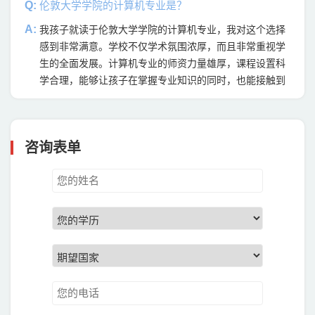
Q:
伦敦大学学院的计算机专业是？
A:
我孩子就读于伦敦大学学院的计算机专业，我对这个选择
感到非常满意。学校不仅学术氛围浓厚，而且非常重视学
生的全面发展。计算机专业的师资力量雄厚，课程设置科
学合理，能够让孩子在掌握专业知识的同时，也能接触到
最新的科技动态和行业动态。此外，学校还提供了丰富的
国际交流机会和实习机会，让孩子有机会与来自不同文化
背景的人交流学习，拓宽视野。我相信，在这样的环境下
咨询表单
学习，孩子一定能够成长为一名优秀的计算机专业人才。
Q:
伦敦大学学院是怎样的学府？
A:
作为一位将孩子送入伦敦大学学院（UCL）深造的家长，
我感到无比欣慰和骄傲。UCL的学术声誉和教学质量是我
们选择它的主要原因。从孩子反馈的信息来看，那里的学
习环境非常好，师资力量强大，同学间竞争激烈但又不失
友好。学校不仅关注孩子的学业成绩，更重视他们的全面
发展，提供了很多实习和志愿服务的机会。此外，UCL的
安全措施也非常到位，让我们这些远在他乡的家长能够放