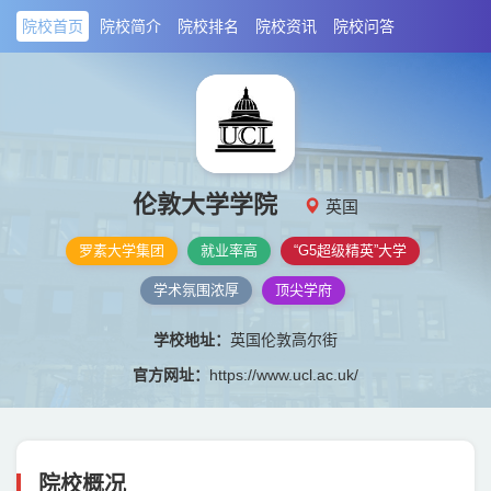
院校首页
院校简介
院校排名
院校资讯
院校问答
伦敦大学学院
英国
罗素大学集团
就业率高
“G5超级精英”大学
学术氛围浓厚
顶尖学府
学校地址：
英国伦敦高尔街
官方网址：
https://www.ucl.ac.uk/
院校概况